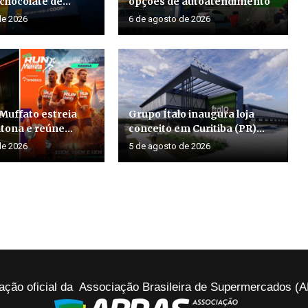
 chocolate de...
opções de autoatendimento
de 2026
6 de agosto de 2026
Muffato estreia
Grupo Ítalo inaugura loja
ona e reúne...
conceito em Curitiba (PR)...
de 2026
5 de agosto de 2026
ação oficial da Associação Brasileira de Supermercados 