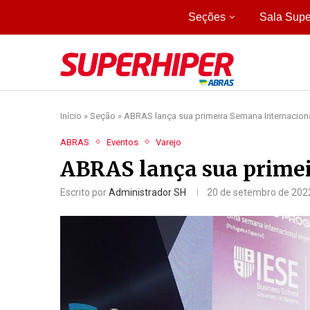
Seções
Sala Supe
Início
»
Seção
»
ABRAS lança sua primeira Semana Internacion
ABRAS
Eventos
Varejo
ABRAS lança sua prime
Escrito por
Administrador SH
20 de setembro de 202