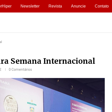
rHiper
Newsletter
Revista
Anuncie
Contato
al
ira Semana Internacional
2
0 Comentários