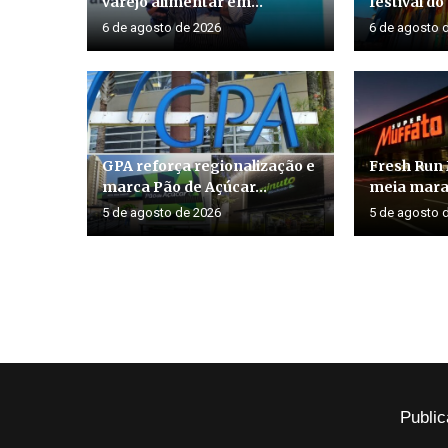
varejo alimentar em...
festival do
6 de agosto de 2026
6 de agosto 
GPA reforça regionalização e
Fresh Run 
marca Pão de Açúcar...
meia marat
5 de agosto de 2026
5 de agosto 
Public