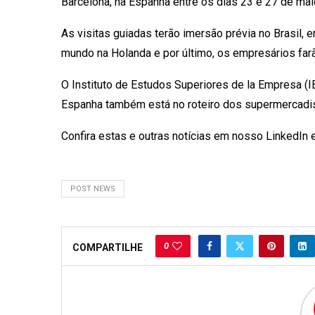
Barcelona, na Espanha entre os dias 23 e 27 de mai
As visitas guiadas terão imersão prévia no Brasil,
mundo na Holanda e por último, os empresários farã
O Instituto de Estudos Superiores de la Empresa (I
Espanha também está no roteiro dos supermercadis
Confira estas e outras notícias em nosso LinkedIn 
POST NEWS
0
COMPARTILHE