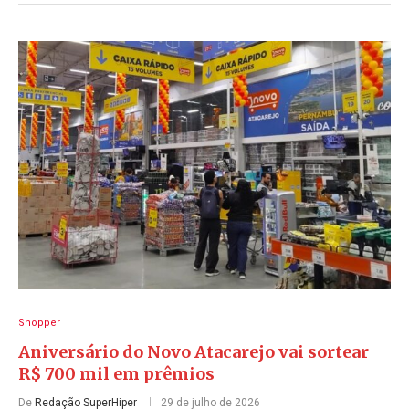
Shopper
Aniversário do Novo Atacarejo vai sortear
R$ 700 mil em prêmios
De
Redação SuperHiper
29 de julho de 2026