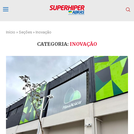
Início
»
Seções
»
Inovação
CATEGORIA:
INOVAÇÃO