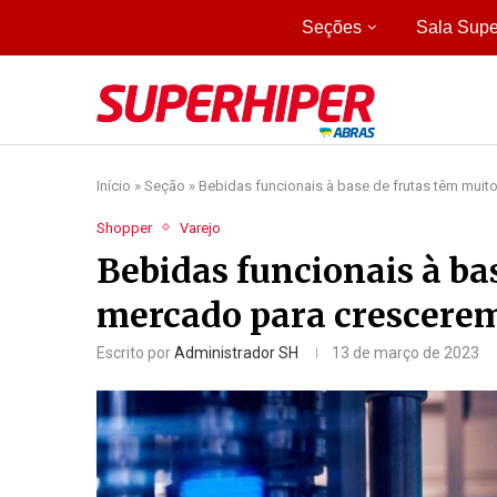
Seções
Sala Supe
Início
»
Seção
»
Bebidas funcionais à base de frutas têm mui
Shopper
Varejo
Bebidas funcionais à ba
mercado para crescere
Escrito por
Administrador SH
13 de março de 2023