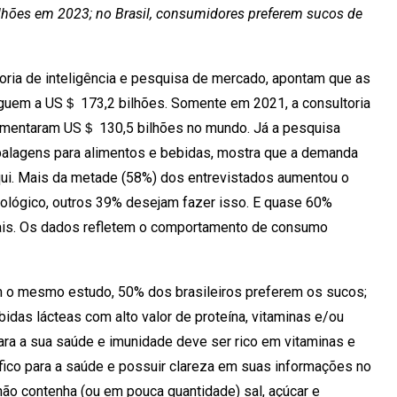
lhões em 2023; no Brasil, consumidores preferem sucos de
ria de inteligência e pesquisa de mercado, apontam que as
eguem a US＄ 173,2 bilhões. Somente em 2021, a consultoria
vimentaram US＄ 130,5 bilhões no mundo. Já a pesquisa
mbalagens para alimentos e bebidas, mostra que a demanda
qui. Mais da metade (58%) dos entrevistados aumentou o
lógico, outros 39% desejam fazer isso. E quase 60%
ais. Os dados refletem o comportamento de consumo
m o mesmo estudo, 50% dos brasileiros preferem os sucos;
das lácteas com alto valor de proteína, vitaminas e/ou
ara a sua saúde e imunidade deve ser rico em vitaminas e
néfico para a saúde e possuir clareza em suas informações no
não contenha (ou em pouca quantidade) sal, açúcar e