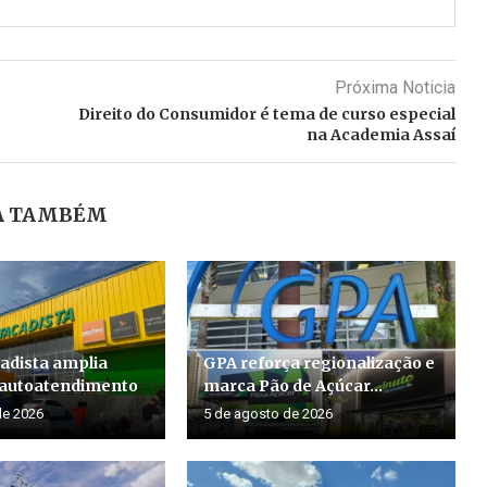
Próxima Noticia
Direito do Consumidor é tema de curso especial
na Academia Assaí
A TAMBÉM
cadista amplia
GPA reforça regionalização e
 autoatendimento
marca Pão de Açúcar...
de 2026
5 de agosto de 2026