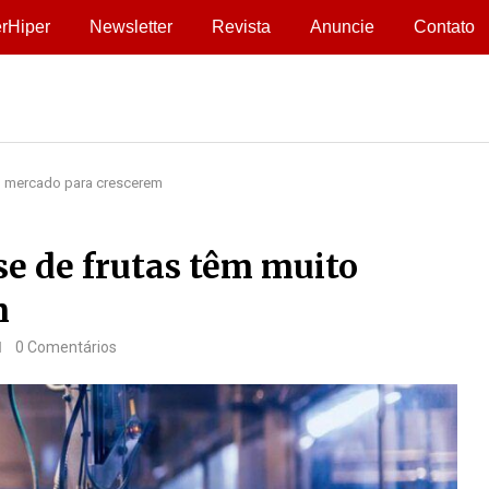
rHiper
Newsletter
Revista
Anuncie
Contato
to mercado para crescerem
se de frutas têm muito
m
0 Comentários