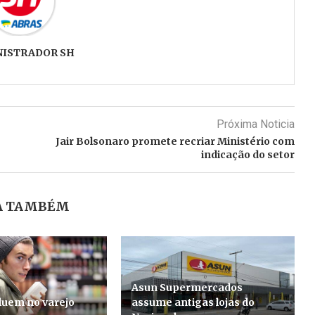
NISTRADOR SH
Próxima Noticia
Jair Bolsonaro promete recriar Ministério com
indicação do setor
A TAMBÉM
Asun Supermercados
luem no varejo
assume antigas lojas do