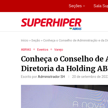
Seções
Sala Su
Início
»
Seção
»
Conheça o Conselho de Administração e da Di
ABRAS
Eventos
Varejo
Conheça o Conselho de 
Diretoria da Holding A
Escrito por
Administrador SH
20 de setembro de 202