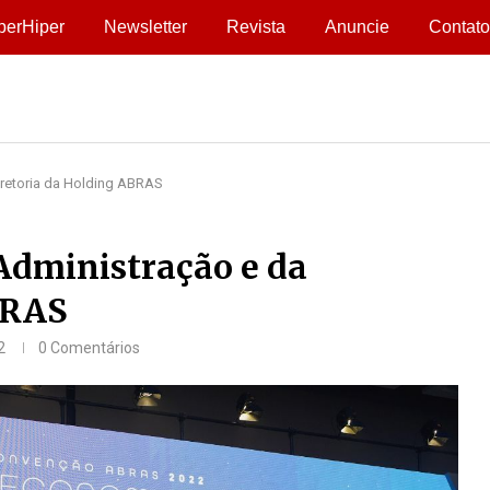
perHiper
Newsletter
Revista
Anuncie
Contato
retoria da Holding ABRAS
Administração e da
BRAS
2
0 Comentários