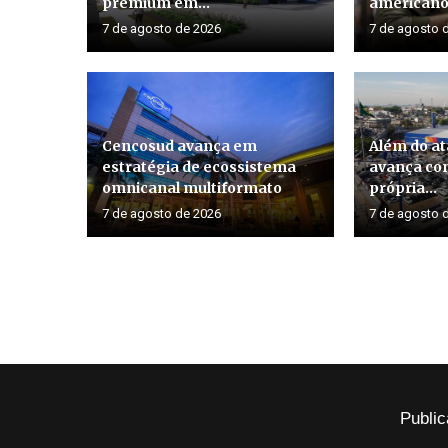
premium em...
american
7 de agosto de 2026
7 de agosto 
Cencosud avança em
Além do at
estratégia de ecossistema
avança co
omnicanal multiformato
própria...
7 de agosto de 2026
7 de agosto 
Public