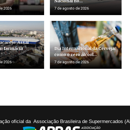
o
Nacional no...
de 2026
7 de agosto de 2026
acarejo: Assaí
m farmácia
Dia Internacional da Cerveja:
como o zero álcool...
de 2026
7 de agosto de 2026
ação oficial da Associação Brasileira de Supermercados 