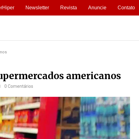
rHiper
Newsletter
Revista
Anuncie
Contato
anos
upermercados americanos
0 Comentários