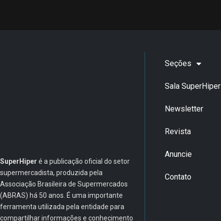
Associação Brasileira de Supermercados
(ABRAS) há 50 anos. É uma importante
Revista
ferramenta utilizada pela entidade para
compartilhar informações e conhecimento
Anuncie
com todas as empresas do autosserviço
nacional, prática totalmente alinhada à sua
Contato
missão de representar e desenvolver os
supermercados brasileiros.
Super
atualizada.
Hiper
Conectada