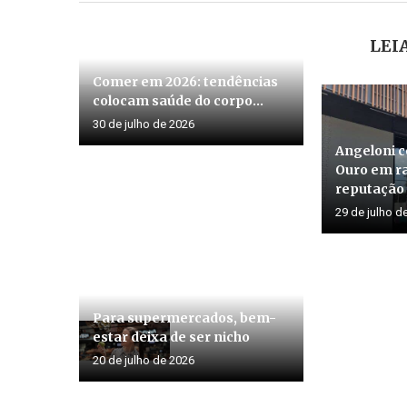
LEI
Angeloni c
Comer em 2026: tendências
Ouro em r
colocam saúde do corpo...
reputação 
30 de julho de 2026
29 de julho d
Tecnologia, sozinha, não
Proteína i
salva os supermercados
de lácteos: 
22 de julho de 2026
21 de julho d