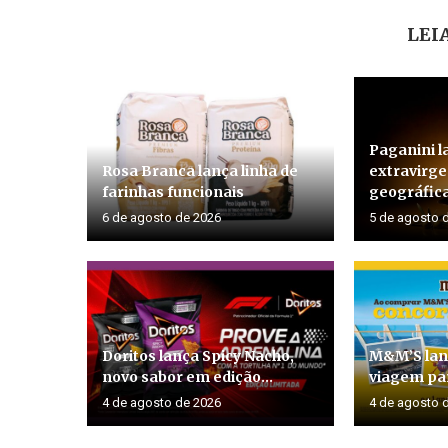
LEI
Paganini l
Rosa Branca lança linha de
extravirg
farinhas funcionais
geográfica
6 de agosto de 2026
5 de agosto 
Doritos lança Spicy Nacho,
M&M’S lan
novo sabor em edição...
viagem par
4 de agosto de 2026
4 de agosto 