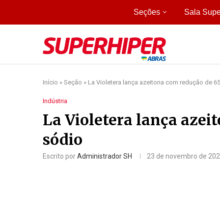
Seções
Sala Supe
Início
»
Seção
»
La Violetera lança azeitona com redução de 6
Indústria
La Violetera lança azei
sódio
Escrito por
Administrador SH
23 de novembro de 20