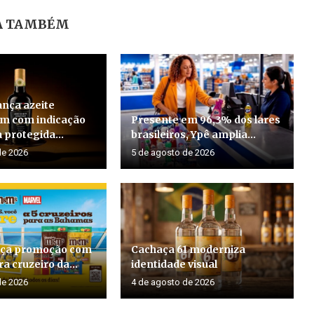
A TAMBÉM
ança azeite
em com indicação
Presente em 96,3% dos lares
 protegida...
brasileiros, Ypê amplia...
de 2026
5 de agosto de 2026
ça promoção com
Cachaça 61 moderniza
a cruzeiro da...
identidade visual
de 2026
4 de agosto de 2026