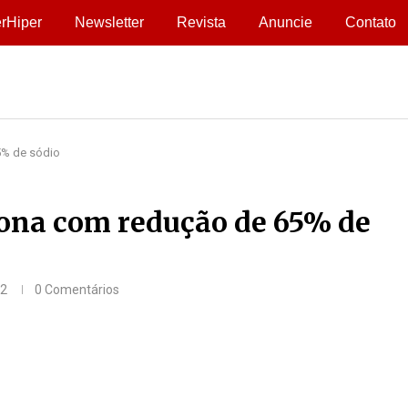
rHiper
Newsletter
Revista
Anuncie
Contato
5% de sódio
tona com redução de 65% de
22
0 Comentários