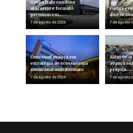
Grupo Ítalo combina
atacarejo e formato
Furtos evo
premium em...
american
7 de agosto de 2026
7 de agosto 
Cencosud avança em
Além do at
estratégia de ecossistema
avança co
omnicanal multiformato
própria...
7 de agosto de 2026
7 de agosto 