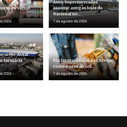
Asun Supermercados
luem no varejo
assume antigas lojas do
o
Nacional no...
de 2026
7 de agosto de 2026
acarejo: Assaí
m farmácia
Dia Internacional da Cerveja:
como o zero álcool...
de 2026
7 de agosto de 2026