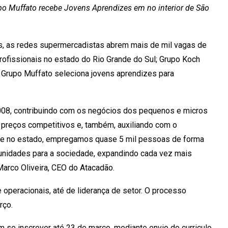
po Muffato recebe Jovens Aprendizes em no interior de São
, as redes supermercadistas abrem mais de mil vagas de
profissionais no estado do Rio Grande do Sul; Grupo Koch
 Grupo Muffato seleciona jovens aprendizes para
008, contribuindo com os negócios dos pequenos e micros
preços competitivos e, também, auxiliando com o
te no estado, empregamos quase 5 mil pessoas de forma
tunidades para a sociedade, expandindo cada vez mais
arco Oliveira, CEO do Atacadão.
peracionais, até de liderança de setor. O processo
rço.
se inscrever até 23 de março, mediante envio do curriculo