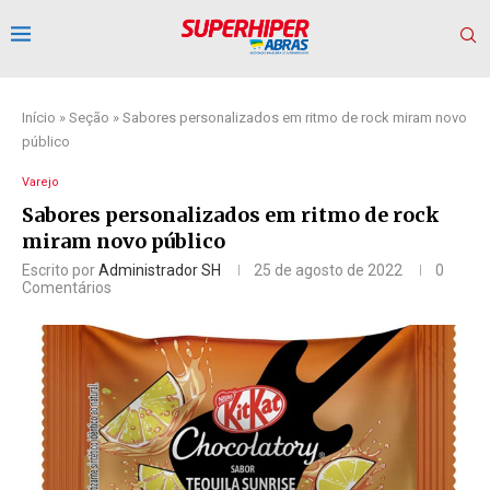
Início
»
Seção
»
Sabores personalizados em ritmo de rock miram novo
público
Varejo
Sabores personalizados em ritmo de rock
miram novo público
Escrito por
Administrador SH
25 de agosto de 2022
0
Comentários