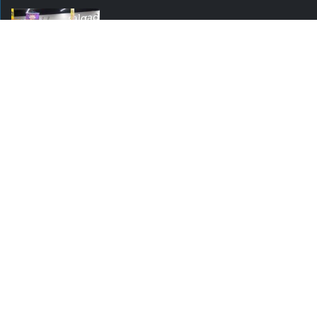
Justiça cobra da União explicação para
tratamento desigual a supermercados
em feriados
ABRAS destaca food service de R$ 300
bilhões e novas frentes de...
Super
atualizada.
Hiper
Conectada
Siga-no