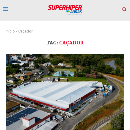
Início
»
Caçador
TAG:
CAÇADOR