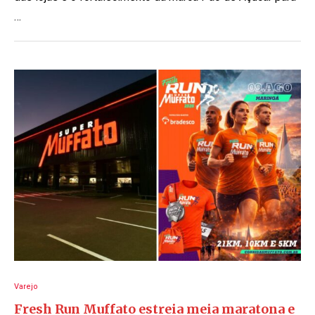
…
Varejo
Fresh Run Muffato estreia meia maratona e