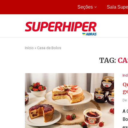
Seções
Sala Supe
Início
»
Casa de Bolos
TAG:
CA
Ind
Q
ge
De
A 
Bo
ex