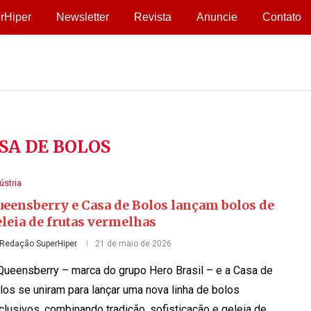
rHiper
Newsletter
Revista
Anuncie
Contato
SA DE BOLOS
ústria
ueensberry e Casa de Bolos lançam bolos de
leia de frutas vermelhas
Redação SuperHiper
21 de maio de 2026
Queensberry – marca do grupo Hero Brasil – e a Casa de
los se uniram para lançar uma nova linha de bolos
clusivos, combinando tradição, sofisticação e geleia de …