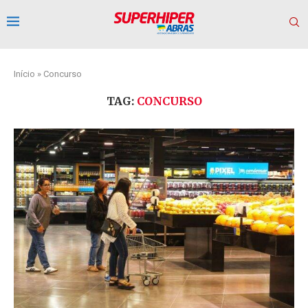
Início
»
Concurso
TAG:
CONCURSO