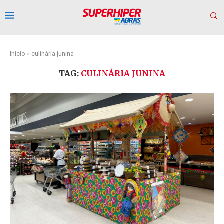
Início
»
culinária junina
TAG:
CULINÁRIA JUNINA