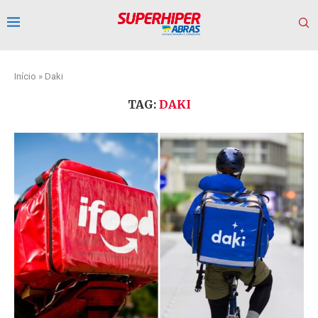
Início
»
Daki
TAG:
DAKI