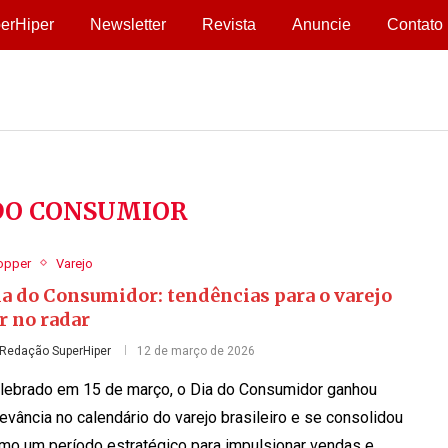
erHiper
Newsletter
Revista
Anuncie
Contato
DO CONSUMIOR
opper
Varejo
ia do Consumidor: tendências para o varejo
r no radar
Redação SuperHiper
12 de março de 2026
lebrado em 15 de março, o Dia do Consumidor ganhou
levância no calendário do varejo brasileiro e se consolidou
mo um período estratégico para impulsionar vendas e