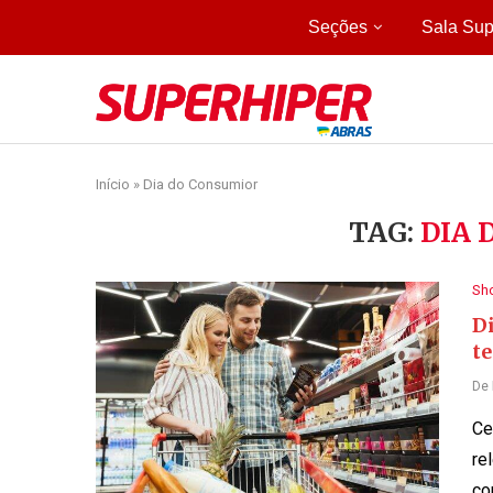
Seções
Sala Sup
Início
»
Dia do Consumior
TAG:
DIA 
Sh
D
te
De
Ce
re
co