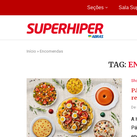
Seções
Sala Su
Início
»
Encomendas
TAG:
E
Sh
Pá
r
De
A 
Pá
en