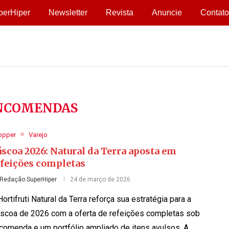
perHiper
Newsletter
Revista
Anuncie
Contato
NCOMENDAS
opper
Varejo
scoa 2026: Natural da Terra aposta em
efeições completas
Redação SuperHiper
24 de março de 2026
Hortifruti Natural da Terra reforça sua estratégia para a
scoa de 2026 com a oferta de refeições completas sob
comenda e um portfólio ampliado de itens avulsos. A