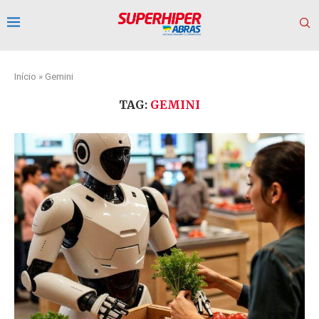
Início
»
Gemini
TAG:
GEMINI