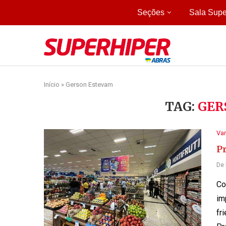
Seções
Sala Supe
Início
»
Gerson Estevam
TAG:
GER
Var
Pr
De
Co
im
fr