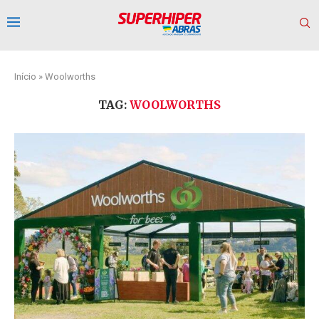
Início
»
Woolworths
TAG:
WOOLWORTHS