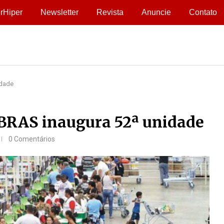
rHiper
Newsletter
Revista
Anuncie
Contato
idade
BRAS inaugura 52ª unidade
0 Comentários