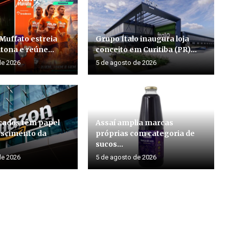
Muffato estreia
Grupo Ítalo inaugura loja
ona e reúne...
conceito em Curitiba (PR)...
de 2026
5 de agosto de 2026
ados têm papel
Assaí amplia marcas
rescimento da
próprias com categoria de
sucos...
de 2026
5 de agosto de 2026