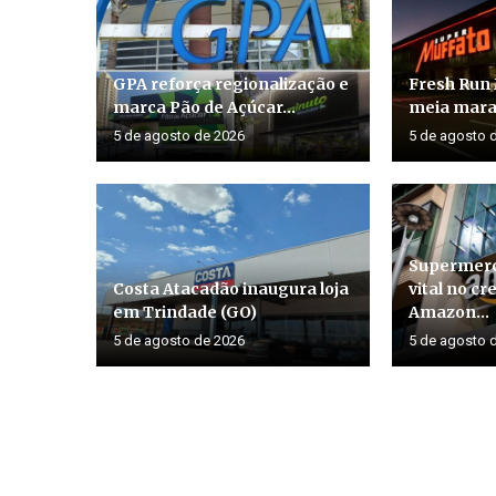
GPA reforça regionalização e
Fresh Run 
marca Pão de Açúcar...
meia marat
5 de agosto de 2026
5 de agosto 
Supermerc
Costa Atacadão inaugura loja
vital no c
em Trindade (GO)
Amazon...
5 de agosto de 2026
5 de agosto 