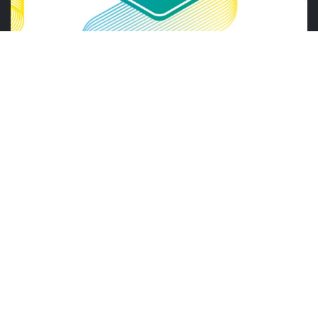
ABRAS
ABRAS reforça diálogo com o varejo
alimentar em encontro da Rede Smart