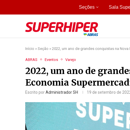
Seções
Sala Supe
Início
»
Seção
»
2022, um ano de grandes conquistas na Nova
ABRAS
Eventos
Varejo
2022, um ano de grande
Economia Supermercad
Escrito por
Administrador SH
19 de setembro de 202