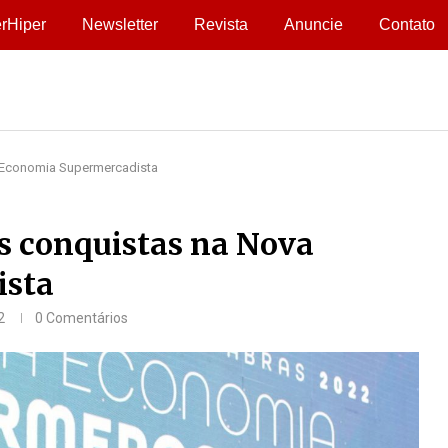
rHiper
Newsletter
Revista
Anuncie
Contato
 Economia Supermercadista
s conquistas na Nova
ista
2
0 Comentários