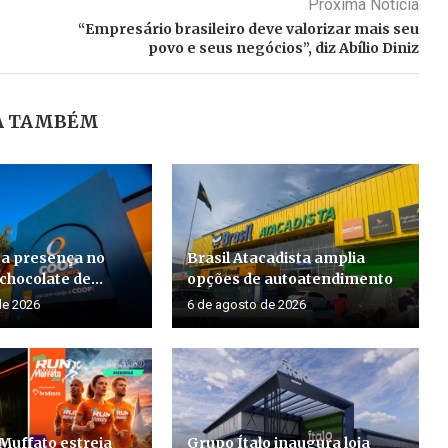
Próxima Noticia
“Empresário brasileiro deve valorizar mais seu
povo e seus negócios”, diz Abílio Diniz
A TAMBÉM
a presença no
Brasil Atacadista amplia
 chocolate de...
opções de autoatendimento
de 2026
6 de agosto de 2026
Muffato estreia
Grupo Ítalo inaugura loja