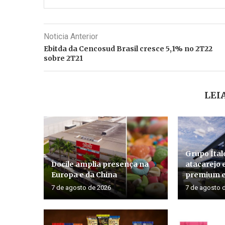
Noticia Anterior
Ebitda da Cencosud Brasil cresce 5,1% no 2T22
sobre 2T21
LEI
Grupo Íta
Docile amplia presença na
atacarejo 
Europa e da China
premium e
7 de agosto de 2026
7 de agosto 