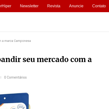
rHiper
Newsletter
Revista
Anuncie
Contato
om a marca Camponesa
pandir seu mercado com a
0 Comentários