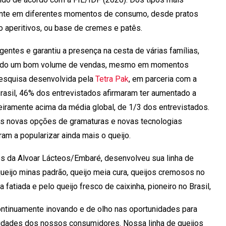
sente em diferentes momentos de consumo, desde pratos
 aperitivos, ou base de cremes e patês.
entes e garantiu a presença na cesta de várias famílias,
endo um bom volume de vendas, mesmo em momentos
esquisa desenvolvida pela
Tetra Pak
, em parceria com a
rasil, 46% dos entrevistados afirmaram ter aumentado a
geiramente acima da média global, de 1/3 dos entrevistados.
 às novas opções de gramaturas e novas tecnologias
m a popularizar ainda mais o queijo.
os da Alvoar Lácteos/Embaré, desenvolveu sua linha de
 queijo minas padrão, queijo meia cura, queijos cremosos no
fatiada e pelo queijo fresco de caixinha, pioneiro no Brasil,
ontinuamente inovando e de olho nas oportunidades para
sidades dos nossos consumidores. Nossa linha de queijos