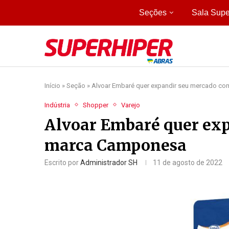
Seções
Sala Supe
Início
»
Seção
»
Alvoar Embaré quer expandir seu mercado c
Indústria
Shopper
Varejo
Alvoar Embaré quer ex
marca Camponesa
Escrito por
Administrador SH
11 de agosto de 2022