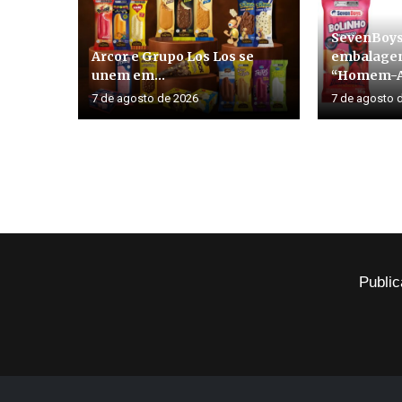
SevenBoys
Arcor e Grupo Los Los se
embalagen
unem em...
“Homem-Ar
7 de agosto de 2026
7 de agosto 
Public