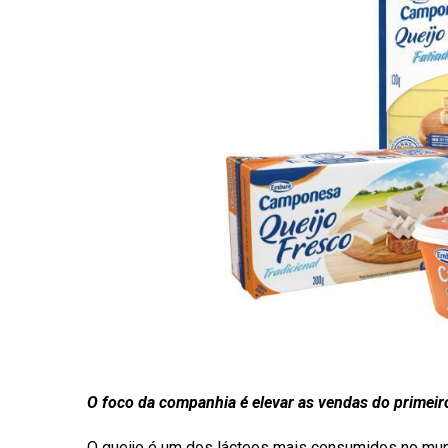
O foco da companhia é elevar as vendas do primeiro
O queijo é um dos lácteos mais consumidos no mun