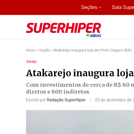
Seções
Sala Supe
Início
»
Seção
»
Atakarejo inaugura loja em Porto Seguro (BA)
Varejo
Atakarejo inaugura loj
Com investimentos de cerca de R$ 80 
diretos e 800 indiretos
Escrito por
Redação SuperHiper
23 de dezembro de 