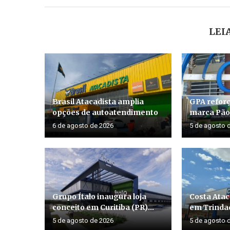
LEI
Brasil Atacadista amplia
GPA reforç
opções de autoatendimento
marca Pão 
6 de agosto de 2026
5 de agosto 
Grupo Ítalo inaugura loja
Costa Atac
conceito em Curitiba (PR)...
em Trinda
5 de agosto de 2026
5 de agosto 