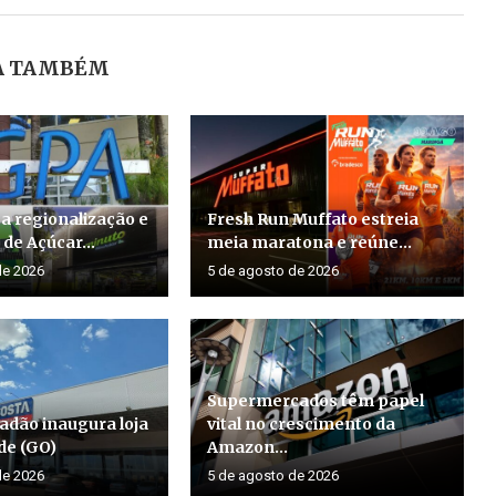
A TAMBÉM
a regionalização e
Fresh Run Muffato estreia
de Açúcar...
meia maratona e reúne...
de 2026
5 de agosto de 2026
Supermercados têm papel
adão inaugura loja
vital no crescimento da
de (GO)
Amazon...
de 2026
5 de agosto de 2026