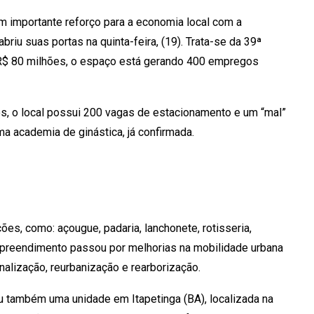
m importante reforço para a economia local com a
briu suas portas na quinta-feira, (19). Trata-se da 39ª
 R$ 80 milhões, o espaço está gerando 400 empregos
s, o local possui 200 vagas de estacionamento e um “mal”
a academia de ginástica, já confirmada.
es, como: açougue, padaria, lanchonete, rotisseria,
o empreendimento passou por melhorias na mobilidade urbana
inalização, reurbanização e rearborização.
u também uma unidade em Itapetinga (BA), localizada na