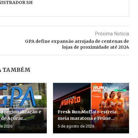
NISTRADOR SH
Próxima Noticia
GPA define expansão arrojada de centenas de
lojas de proximidade até 2024
A TAMBÉM
a regionalização e
Fresh Run Muffato estreia
de Açúcar...
meia maratona e reúne...
de 2026
5 de agosto de 2026