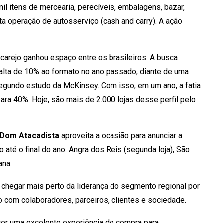
l itens de mercearia, perecíveis, embalagens, bazar,
ta operação de autosserviço (cash and carry). A ação
carejo ganhou espaço entre os brasileiros. A busca
alta de 10% ao formato no ano passado, diante de uma
egundo estudo da McKinsey. Com isso, em um ano, a fatia
ara 40%. Hoje, são mais de 2.000 lojas desse perfil pelo
Dom Atacadista
aproveita a ocasião para anunciar a
 até o final do ano: Angra dos Reis (segunda loja), São
ana.
chegar mais perto da liderança do segmento regional por
 com colaboradores, parceiros, clientes e sociedade.
er uma excelente experiência de compra para