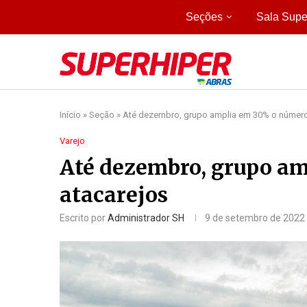
Seções
Sala Supe
Início
»
Seção
»
Até dezembro, grupo amplia em 30% o número
Varejo
Até dezembro, grupo a
atacarejos
Escrito por
Administrador SH
9 de setembro de 2022