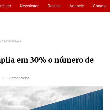
rHiper
Newsletter
Revista
Anuncie
Contato
 de atacarejos
mplia em 30% o número de
0 Comentários