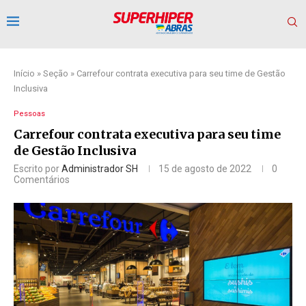
Início
»
Seção
»
Carrefour contrata executiva para seu time de Gestão
Inclusiva
Pessoas
Carrefour contrata executiva para seu time
de Gestão Inclusiva
Escrito por
Administrador SH
15 de agosto de 2022
0
Comentários