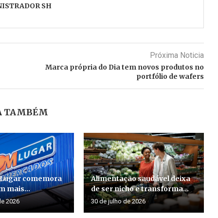
NISTRADOR SH
Próxima Noticia
Marca própria do Dia tem novos produtos no
portfólio de wafers
A TAMBÉM
 Lugar comemora
Alimentação saudável deixa
m mais...
de ser nicho e transforma...
de 2026
30 de julho de 2026