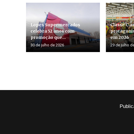
Lopes Supermercados
Classe C 
celebra 52 anos com
protagoni
promoção que...
em 2026
30 de julho de 2026
29 de julho d
Public