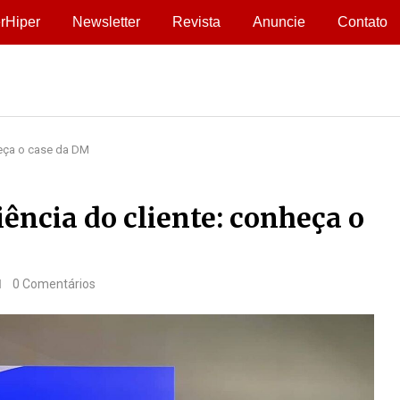
rHiper
Newsletter
Revista
Anuncie
Contato
heça o case da DM
ncia do cliente: conheça o
0 Comentários