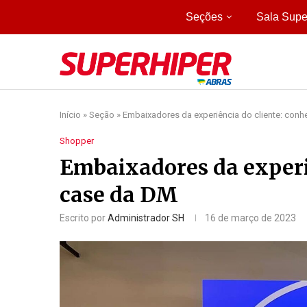
Seções
Sala Supe
Início
»
Seção
»
Embaixadores da experiência do cliente: con
Shopper
Embaixadores da experiê
case da DM
Escrito por
Administrador SH
16 de março de 2023