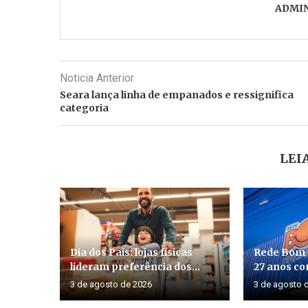
ADMI
Noticia Anterior
Seara lança linha de empanados e ressignifica
categoria
LEI
Dia dos Pais: lojas físicas
Rede Bom
lideram preferência dos...
27 anos co
3 de agosto de 2026
3 de agosto 