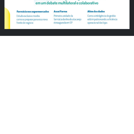
ABRAS
ABRAS reforça diálogo com o varejo
alimentar em encontro da Rede Smart
Justiça cobra da União explicação para
tratamento desigual a supermercados
em feriados