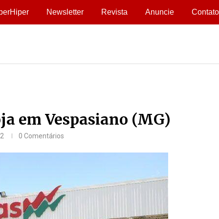
perHiper
Newsletter
Revista
Anuncie
Contato
oja em Vespasiano (MG)
22
0 Comentários