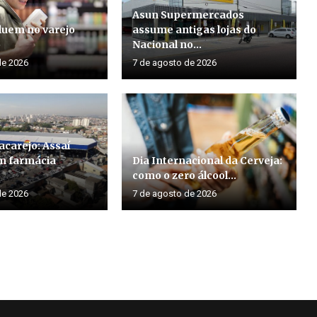
Asun Supermercados
luem no varejo
assume antigas lojas do
o
Nacional no...
de 2026
7 de agosto de 2026
acarejo: Assaí
m farmácia
Dia Internacional da Cerveja:
como o zero álcool...
de 2026
7 de agosto de 2026