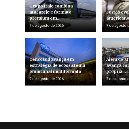
Grupo Ítalo combina
atacarejo e formato
Furtos evo
premium em...
american
7 de agosto de 2026
7 de agosto 
Cencosud avança em
Além do at
estratégia de ecossistema
avança co
omnicanal multiformato
própria...
7 de agosto de 2026
7 de agosto 