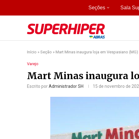
Seções
Sala Su
Início
»
Seção
»
Mart Minas inaugura loja em Vespasiano (MG)
Varejo
Mart Minas inaugura l
Escrito por
Administrador SH
15 de novembro de 20