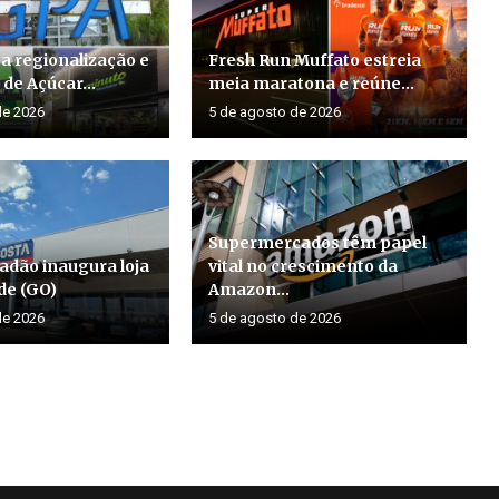
a regionalização e
Fresh Run Muffato estreia
de Açúcar...
meia maratona e reúne...
de 2026
5 de agosto de 2026
Supermercados têm papel
adão inaugura loja
vital no crescimento da
de (GO)
Amazon...
de 2026
5 de agosto de 2026