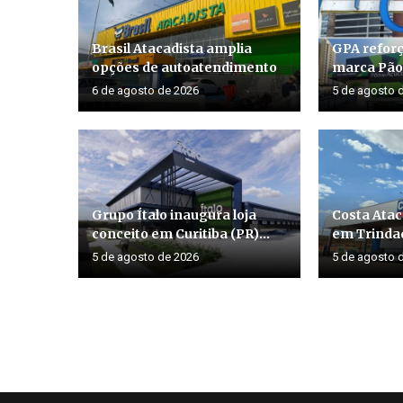
Brasil Atacadista amplia
GPA reforç
opções de autoatendimento
marca Pão 
6 de agosto de 2026
5 de agosto 
Grupo Ítalo inaugura loja
Costa Atac
conceito em Curitiba (PR)...
em Trinda
5 de agosto de 2026
5 de agosto 