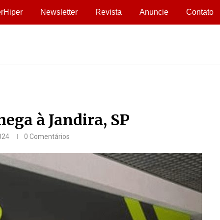
rHiper
Newsletter
Revista
Anuncie
Contato
ega à Jandira, SP
024
0 Comentários