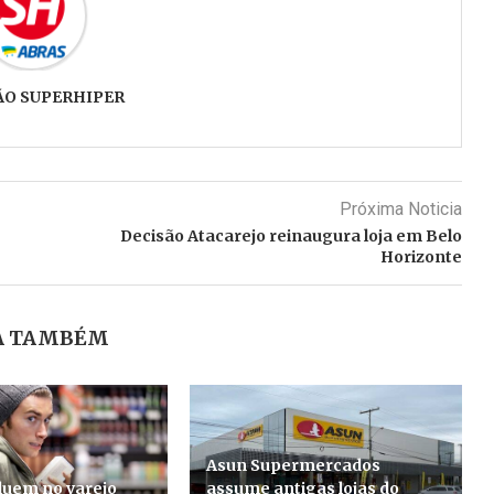
ÃO SUPERHIPER
Próxima Noticia
Decisão Atacarejo reinaugura loja em Belo
Horizonte
A TAMBÉM
Asun Supermercados
luem no varejo
assume antigas lojas do