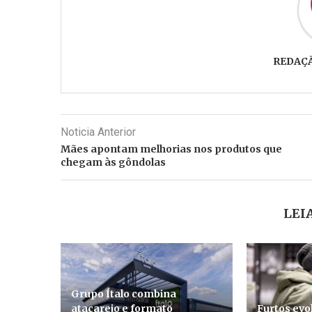
REDAÇ
Noticia Anterior
Mães apontam melhorias nos produtos que
chegam às gôndolas
LEI
Grupo Ítalo combina
atacarejo e formato
Furtos evo