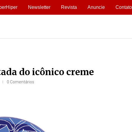
perHiper
Newsletter
Revista
Anuncie
Contato
tada do icônico creme
0 Comentários