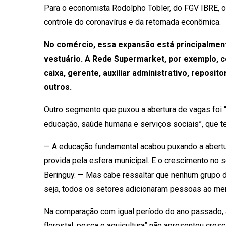
Para o economista Rodolpho Tobler, do FGV IBRE, o 
controle do coronavírus e da retomada econômica.
No comércio, essa expansão está principalment
vestuário. A Rede Supermarket, por exemplo, c
caixa, gerente, auxiliar administrativo, reposit
outros.
Outro segmento que puxou a abertura de vagas foi “
educação, saúde humana e serviços sociais”, que te
— A educação fundamental acabou puxando a abertur
provida pela esfera municipal. E o crescimento no 
Beringuy. — Mas cabe ressaltar que nenhum grupo 
seja, todos os setores adicionaram pessoas ao mer
Na comparação com igual período do ano passado, a
florestal, pesca e aquicultura” não apresentou cre