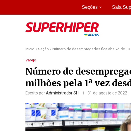
Seções
Sala Sup
Início
»
Seção
»
Número de desempregados fica abaixo de 10 
Varejo
Número de desempregado
milhões pela 1ª vez des
Escrito por
Administrador SH
31 de agosto de 2022