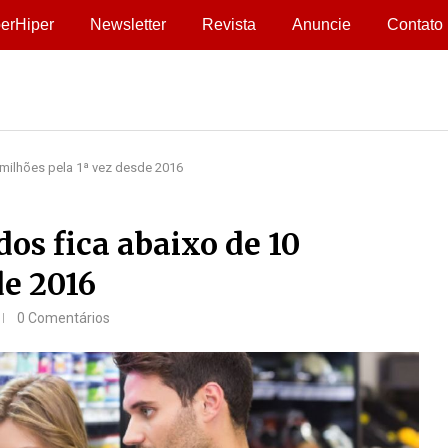
erHiper
Newsletter
Revista
Anuncie
Contato
milhões pela 1ª vez desde 2016
s fica abaixo de 10
de 2016
0 Comentários