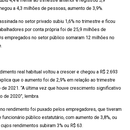
u 4,4% frente ao trimestre anterior e registrou 5,9
egou a 4,3 milhões de pessoas, aumento de 3,9%.
sinada no setor privado subiu 1,6% no trimestre e ficou
balhadores por conta própria foi de 25,9 milhões de
 Os empregados no setor público somaram 12 milhões no
.
imento real habitual voltou a crescer e chegou a R$ 2.693
explica que o aumento foi de 2,9% em relação ao trimestre
de 2021. “A última vez que houve crescimento significativo
ho de 2020”, lembra.
no rendimento foi puxado pelos empregadores, que tiveram
 funcionário público estatutário, com aumento de 3,8%, ou
, cujos rendimentos subiram 3% ou R$ 63.