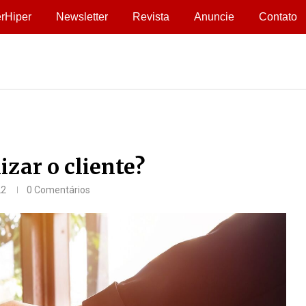
rHiper
Newsletter
Revista
Anuncie
Contato
izar o cliente?
22
0 Comentários