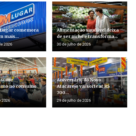
 Lugar comemora
Alimentação saudável deixa
m mais...
de ser nicho e transforma...
de 2026
30 de julho de 2026
assume
Aniversário do Novo
smo no consumo
Atacarejo vai sortear R$
700...
e 2026
29 de julho de 2026