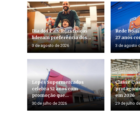
Dia dos Pais: lojas físicas
Rede Bom
lideram preferência dos...
27 anos co
3 de agosto de 2026
3 de agosto 
Lopes Supermercados
Classe C 
celebra 52 anos com
protagoni
promoção que...
em 2026
30 de julho de 2026
29 de julho d