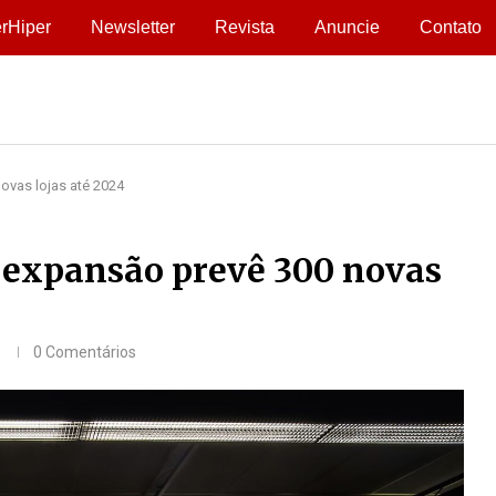
rHiper
Newsletter
Revista
Anuncie
Contato
ovas lojas até 2024
e expansão prevê 300 novas
0 Comentários