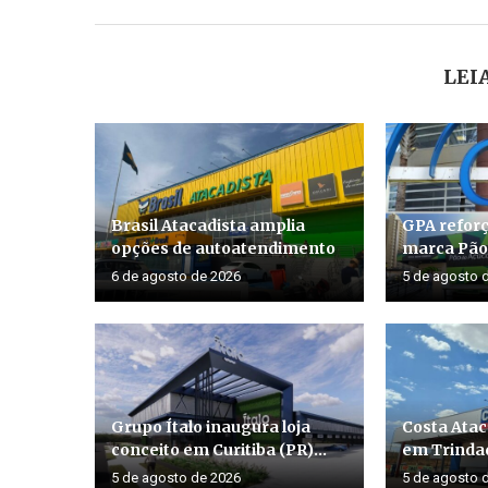
LEI
Brasil Atacadista amplia
GPA reforç
opções de autoatendimento
marca Pão 
6 de agosto de 2026
5 de agosto 
Grupo Ítalo inaugura loja
Costa Atac
conceito em Curitiba (PR)...
em Trinda
5 de agosto de 2026
5 de agosto 