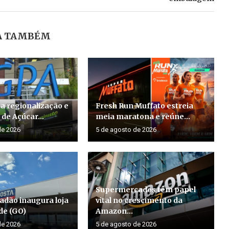
A TAMBÉM
a regionalização e
Fresh Run Muffato estreia
de Açúcar...
meia maratona e reúne...
de 2026
5 de agosto de 2026
Supermercados têm papel
adão inaugura loja
vital no crescimento da
de (GO)
Amazon...
de 2026
5 de agosto de 2026