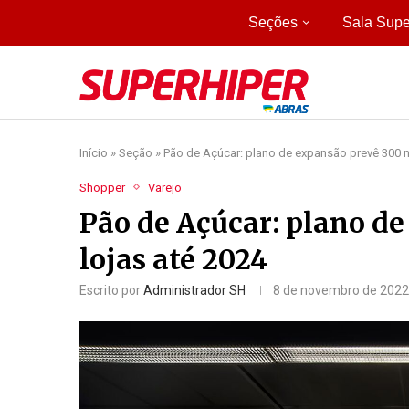
Seções
Sala Supe
Início
»
Seção
»
Pão de Açúcar: plano de expansão prevê 300 n
Shopper
Varejo
Pão de Açúcar: plano d
lojas até 2024
Escrito por
Administrador SH
8 de novembro de 2022