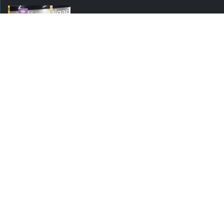
Justiça cobra da União explicação para
tratamento desigual a supermercados
em feriados
ABRAS destaca food service de R$ 300
bilhões e novas frentes de...
Super
atualizada.
Hiper
Conectada
Siga-no