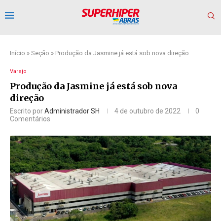
Início
»
Seção
»
Produção da Jasmine já está sob nova direção
Varejo
Produção da Jasmine já está sob nova
direção
Escrito por
Administrador SH
4 de outubro de 2022
0
Comentários