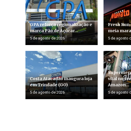
GPA reforça regionalização e
Fresh Run 
marca Pão de Açúcar...
meia marat
5 de agosto de 2026
5 de agosto 
Supermerc
Costa Atacadão inaugura loja
vital no c
em Trindade (GO)
Amazon...
5 de agosto de 2026
5 de agosto 