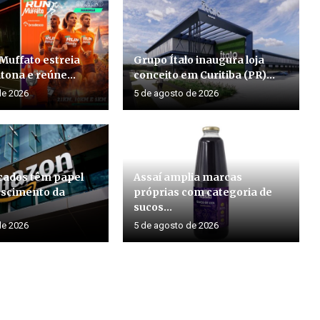
Muffato estreia
Grupo Ítalo inaugura loja
ona e reúne...
conceito em Curitiba (PR)...
de 2026
5 de agosto de 2026
ados têm papel
Assaí amplia marcas
rescimento da
próprias com categoria de
sucos...
de 2026
5 de agosto de 2026