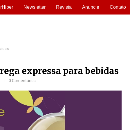
rHiper
Newsletter
Revista
Anuncie
Contato
bidas
rega expressa para bebidas
0 Comentários