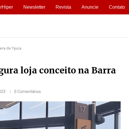
rHiper
Newsletter
Revista
Anuncie
Contato
rra da Tijuca
ura loja conceito na Barra
023
0 Comentários