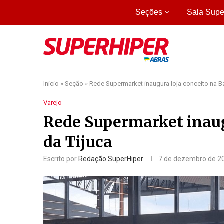
Seções
Sala Supe
Início
»
Seção
»
Rede Supermarket inaugura loja conceito na Ba
Varejo
Rede Supermarket inaug
da Tijuca
Escrito por
Redação SuperHiper
7 de dezembro de 2