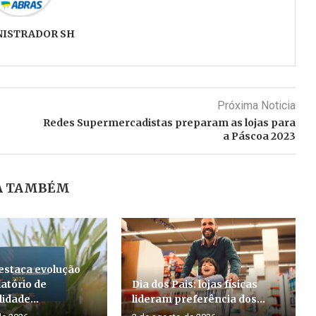
NISTRADOR SH
Próxima Noticia
Redes Supermercadistas preparam as lojas para
a Páscoa 2023
A TAMBÉM
estaca evolução
atório de
Dia dos Pais: lojas físicas
idade...
lideram preferência dos...