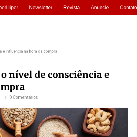
perHiper
Newsletter
Revista
Anuncie
Contato
a e influencia na hora da compra
o nível de consciência e
compra
3
0 Comentários