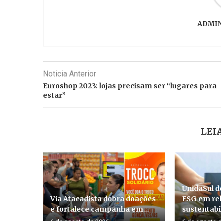
ADMI
Noticia Anterior
Euroshop 2023: lojas precisam ser “lugares para
estar”
LEI
UnidaSul d
Via Atacadista dobra doações
ESG em rel
e fortalece campanha em...
sustentabil