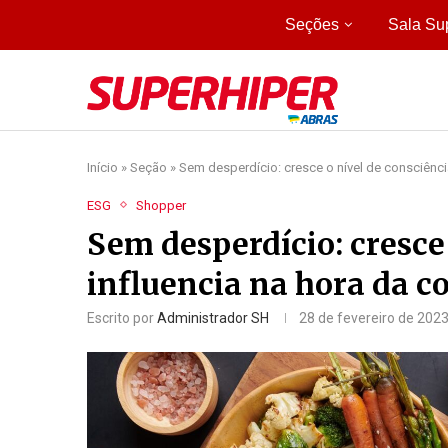
Seções
Sala Su
Início
»
Seção
»
Sem desperdício: cresce o nível de consciênci
ESG
Shopper
Sem desperdício: cresce 
influencia na hora da 
Escrito por
Administrador SH
28 de fevereiro de 202