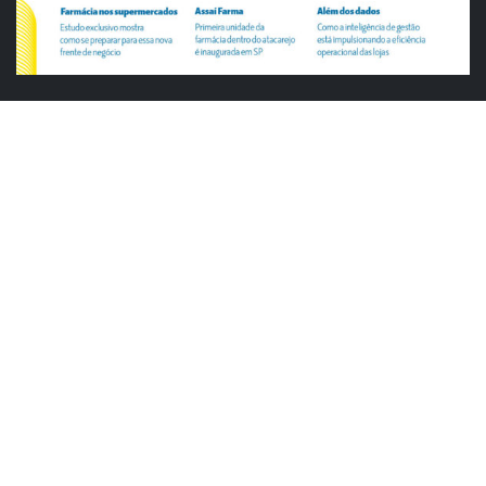
ABRAS
ABRAS reforça diálogo com o varejo
alimentar em encontro da Rede Smart
Justiça cobra da União explicação para
tratamento desigual a supermercados
em feriados