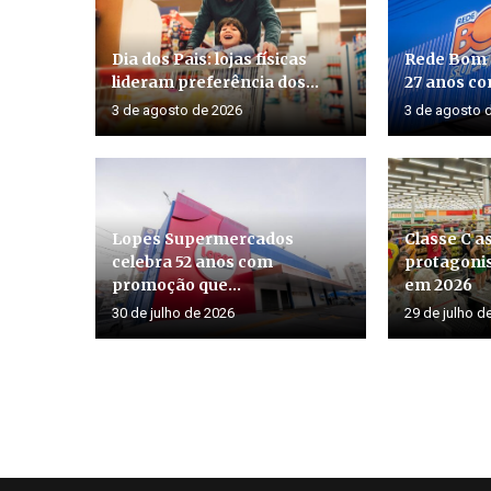
Dia dos Pais: lojas físicas
Rede Bom
lideram preferência dos...
27 anos co
3 de agosto de 2026
3 de agosto 
Lopes Supermercados
Classe C 
celebra 52 anos com
protagoni
promoção que...
em 2026
30 de julho de 2026
29 de julho d