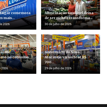
 Lugar comemora
Alimentação saudável deixa
m mais...
de ser nicho e transforma...
de 2026
30 de julho de 2026
assume
Aniversário do Novo
smo no consumo
Atacarejo vai sortear R$
700...
e 2026
29 de julho de 2026