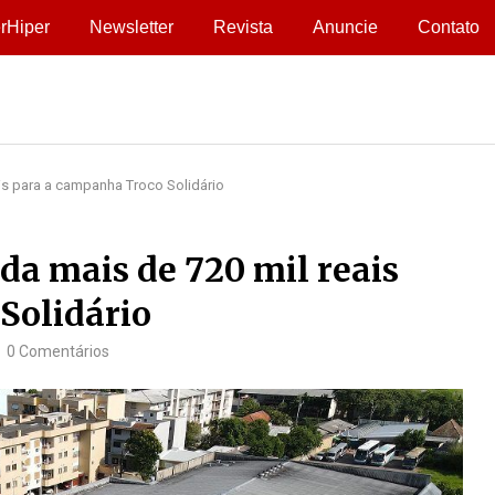
rHiper
Newsletter
Revista
Anuncie
Contato
is para a campanha Troco Solidário
a mais de 720 mil reais
Solidário
0 Comentários