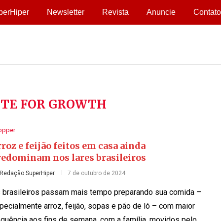
perHiper
Newsletter
Revista
Anuncie
Contato
ITE FOR GROWTH
opper
roz e feijão feitos em casa ainda
redominam nos lares brasileiros
Redação SuperHiper
7 de outubro de 2024
 brasileiros passam mais tempo preparando sua comida –
pecialmente arroz, feijão, sopas e pão de ló – com maior
equência aos fins de semana, com a família, movidos pelo …