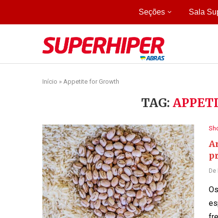
Seções
Sala Su
Início
»
Appetite for Growth
TAG:
APPET
Sh
Ar
p
De
Os
es
fr