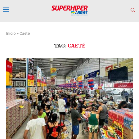
Início
»
Caeté
TAG:
CAETÉ