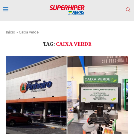
Início
»
Caixa verde
TAG:
CAIXA VERDE