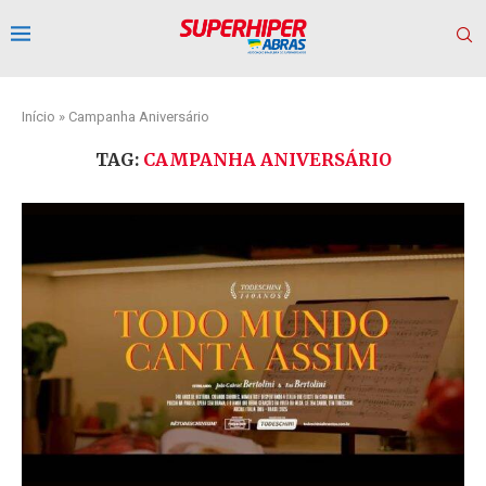
Início
»
Campanha Aniversário
TAG:
CAMPANHA ANIVERSÁRIO