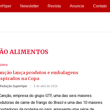
rHiper
Newsletter
Revista
Anuncie
Contato
ÃO ALIMENTOS
ústria
anção lança produtos e embalagens
nspirados na Copa
Redação SuperHiper
9 de abril de 2026
Canção, empresa do grupo GTF, uma das seis maiores
odutoras de carne de frango do Brasil e uma das 10 maiores
portadoras da proteína no país, apresenta uma série de …