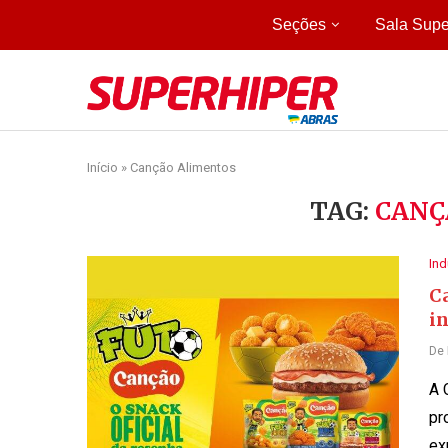
Seções
Sala Supe
Início
»
Canção Alimentos
TAG:
CANÇ
Ind
C
i
De
A 
pr
ex