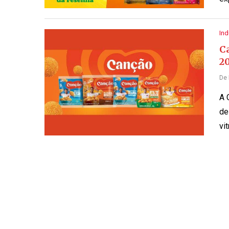
Ind
C
2
De
A 
de
vi