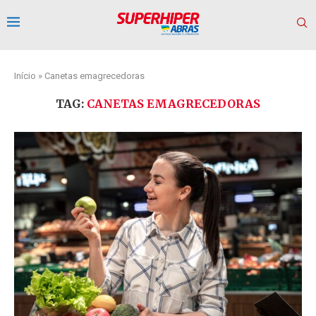
Início
»
Canetas emagrecedoras
TAG:
CANETAS EMAGRECEDORAS