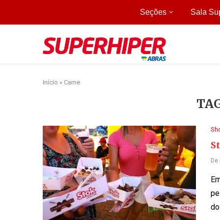
Seções
Sala Su
Início
»
Carne
TA
Sh
S
De
Em
pe
do