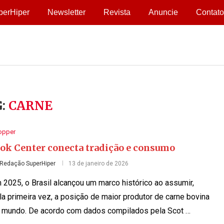
perHiper
Newsletter
Revista
Anuncie
Contato
G:
CARNE
opper
tok Center conecta tradição e consumo
Redação SuperHiper
13 de janeiro de 2026
 2025, o Brasil alcançou um marco histórico ao assumir,
la primeira vez, a posição de maior produtor de carne bovina
 mundo. De acordo com dados compilados pela Scot …