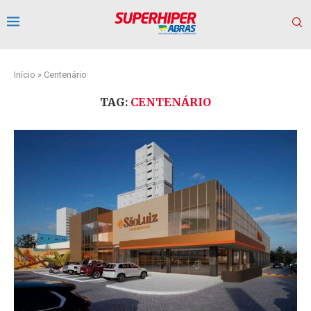
Início
»
Centenário
TAG:
CENTENÁRIO